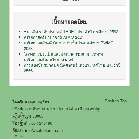
เนื้อหายอดนิยม
ชนะเลิศ ระดับประเทศ TEDET ประจำปีการศึกษา 2563
คณิตศาสตร์นานาชาติ AIMO 2021
คณิตศาสตร์ระดับโลก ระดับชั้นประถมศึกษา PWMC
2023
โครงการประเมินและพัฒนาความสามารถทาง
คณิตศาสตร์และวิทยาศาสตร์
การแข่งขันสมาคมคณิตศาสตร์แห่งประเทศไทย ประจำปี
2566
Back to Top
โรงเรียนอนุบาลสุธีธร
0
1
342 ซ. 6 ถ.ทิพากร ต.พระปฐมเจดีย์ อ.เมืองนครปฐม
2
จ.นครปฐม 73000
3
โทรศัพท์ : 034 243196
4
อีเมล : info@suteetorn.ac.th
5
6