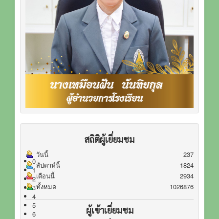
สถิติผู้เยี่ยมชม
วันนี้
237
0
สัปดาห์นี้
1824
1
เดือนนี้
2934
2
ทั้งหมด
1026876
3
4
5
ผู้เข้าเยี่ยมชม
6